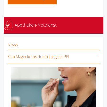
Apotheken-Notdienst
News
Kein Magenkrebs durch Langzeit-PPI