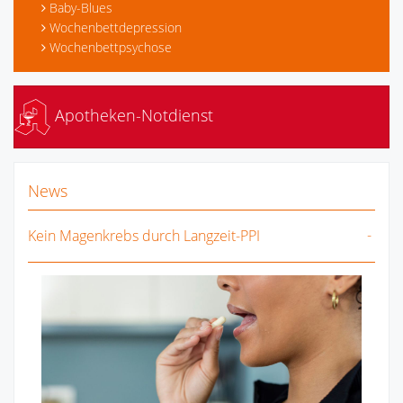
Baby-Blues
Wochenbettdepression
Wochenbettpsychose
Apotheken-Notdienst
News
Kein Magenkrebs durch Langzeit-PPI