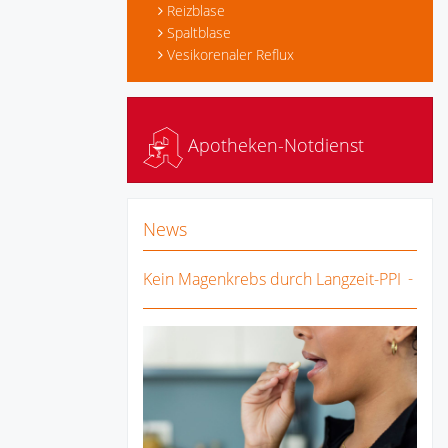
Reizblase
Spaltblase
Vesikorenaler Reflux
Apotheken-Notdienst
News
Kein Magenkrebs durch Langzeit-PPI