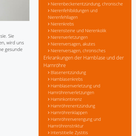
Nierenbeckenentzündung, chronische
Nierenfehlbildungen und
Nierenfehllagen
Nierenkrebs
Nierensteine und Nierenkolik
ie. Sie
Nierenverletzungen
en, wird uns
Nierenversagen, akutes
hne gesunde
Nierenversagen, chronisches
Erkrankungen der Harnblase und der
Harnröhre
Blasenentzündung
Harnblasenkrebs
Harnblasenverletzung und
Harnröhrenverletzungen
Harninkontinenz
Harnröhrenentzündung
Harnröhrenklappen
Harnröhrenverengung und
Harnröhrenstriktur
Interstitielle Zystitis