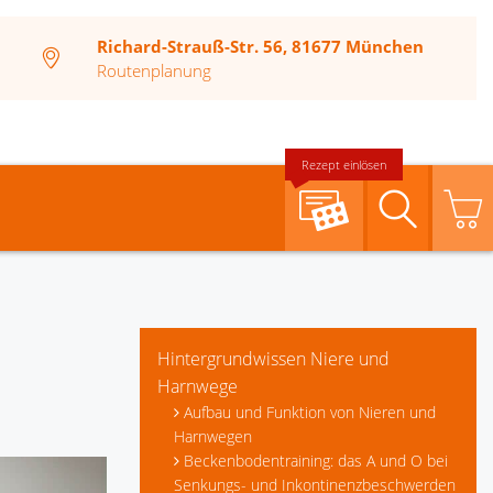
Richard-Strauß-Str. 56, 81677 München
Routenplanung
Rezept einlösen
Suche
Hintergrundwissen Niere und
Harnwege
Aufbau und Funktion von Nieren und
Harnwegen
Beckenbodentraining: das A und O bei
Senkungs- und Inkontinenzbeschwerden