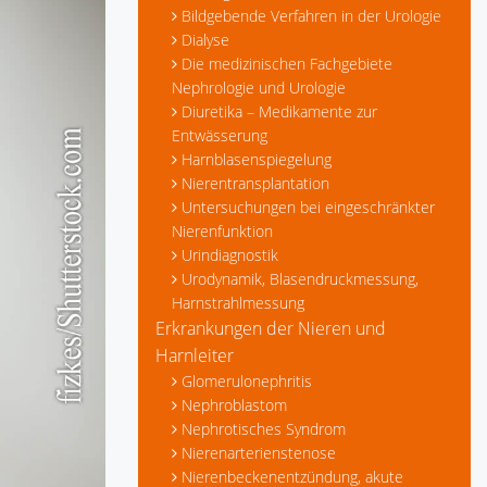
Bildgebende Verfahren in der Urologie
Dialyse
Die medizinischen Fachgebiete
Nephrologie und Urologie
Diuretika – Medikamente zur
Entwässerung
Harnblasenspiegelung
Nierentransplantation
Untersuchungen bei eingeschränkter
Nierenfunktion
Urindiagnostik
Urodynamik, Blasendruckmessung,
Harnstrahlmessung
Erkrankungen der Nieren und
Harnleiter
Glomerulonephritis
Nephroblastom
Nephrotisches Syndrom
Nierenarterienstenose
Nierenbeckenentzündung, akute