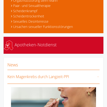
Orgasmusstörung beim Mann
Paar- und Sexualtherapie
Scheidenkrampf
Scheidentrockenheit
Sexuelles Desinteresse
Ursachen sexueller Funktionsstörungen
Apotheken-Notdienst
News
Kein Magenkrebs durch Langzeit-PPI