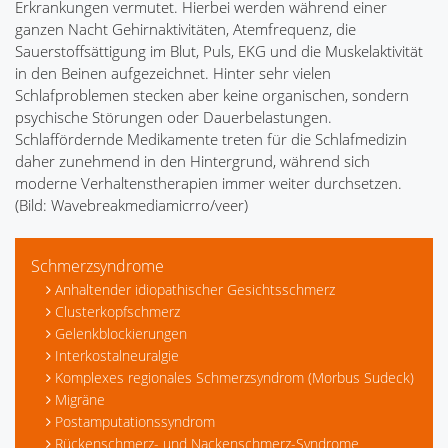
Erkrankungen vermutet. Hierbei werden während einer
ganzen Nacht Gehirnaktivitäten, Atemfrequenz, die
Sauerstoffsättigung im Blut, Puls, EKG und die Muskelaktivität
in den Beinen aufgezeichnet. Hinter sehr vielen
Schlafproblemen stecken aber keine organischen, sondern
psychische Störungen oder Dauerbelastungen.
Schlaffördernde Medikamente treten für die Schlafmedizin
daher zunehmend in den Hintergrund, während sich
moderne Verhaltenstherapien immer weiter durchsetzen.
(Bild: Wavebreakmediamicrro/veer)
Schmerzsyndrome
Anhaltender idiopathischer Gesichtsschmerz
Clusterkopfschmerz
Gelenkblockierungen
Interkostalneuralgie
Komplexes regionales Schmerzsyndrom (Morbus Sudeck)
Migräne
Postamputationssyndrom
Rückenschmerz- und Nackenschmerz-Syndrome