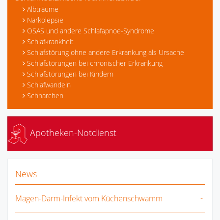
Albträume
Narkolepsie
OSAS und andere Schlafapnoe-Syndrome
Schlafkrankheit
Schlafstörung ohne andere Erkrankung als Ursache
Schlafstörungen bei chronischer Erkrankung
Schlafstörungen bei Kindern
Schlafwandeln
Schnarchen
Apotheken-Notdienst
News
Magen-Darm-Infekt vom Küchenschwamm