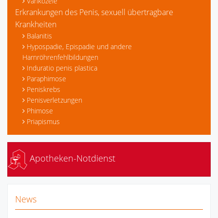
Varikozele
Erkrankungen des Penis, sexuell übertragbare
Krankheiten
Balanitis
Hypospadie, Epispadie und andere
Harnröhrenfehlbildungen
Induratio penis plastica
Paraphimose
Peniskrebs
Penisverletzungen
Phimose
Priapismus
Apotheken-Notdienst
News