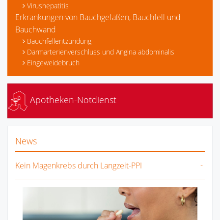
Virushepatitis
Erkrankungen von Bauchgefäßen, Bauchfell und
Bauchwand
Bauchfellentzündung
Darmarterienverschluss und Angina abdominalis
Eingeweidebruch
Apotheken-Notdienst
News
Kein Magenkrebs durch Langzeit-PPI